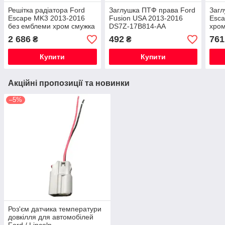
Решітка радіатора Ford
Заглушка ПТФ права Ford
Загл
Escape MK3 2013-2016
Fusion USA 2013-2016
Esca
без емблеми хром смужка
DS7Z-17B814-AA
хром
CJ5Z-8200-DD
17E
2 686
492
761
₴
₴
Купити
Купити
Акційні пропозиції та новинки
–5%
Роз'єм датчика температури
довкілля для автомобілей