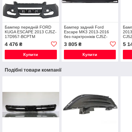
Бампер передній FORD
Бампер задний Ford
Бамп
KUGA ESCAPE 2013 CJ5Z-
Escape MK3 2013-2016
2013
17D957-BCPTM
без парктроніків CJ5Z-
CJ5
17K835-CA
4 476
3 805
5 1
₴
₴
Купити
Купити
Подібні товари компанії