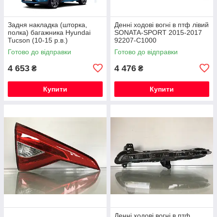
Задня накладка (шторка,
Денні ходові вогні в птф лівий
полка) багажника Hyundai
SONATA-SPORT 2015-2017
Tucson (10-15 р.в.)
92207-C1000
Готово до відправки
Готово до відправки
4 653
4 476
₴
₴
Купити
Купити
Денні ходові вогні в птф