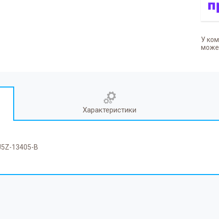
У ком
может
Характеристики
CJ5Z-13405-B