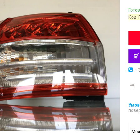
Готов
Код:
+3
повер