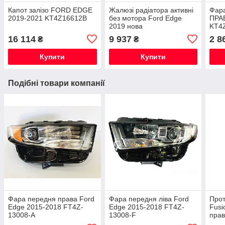
Капот залізо FORD EDGE
Жалюзі радіатора активні
Фар
2019-2021 KT4Z16612B
без мотора Ford Edge
ПРА
2019 нова
KT4
16 114
9 937
2 8
₴
₴
Купити
Купити
Подібні товари компанії
Фара передня права Ford
Фара передня ліва Ford
Прот
Edge 2015-2018 FT4Z-
Edge 2015-2018 FT4Z-
Fusi
13008-A
13008-F
прав