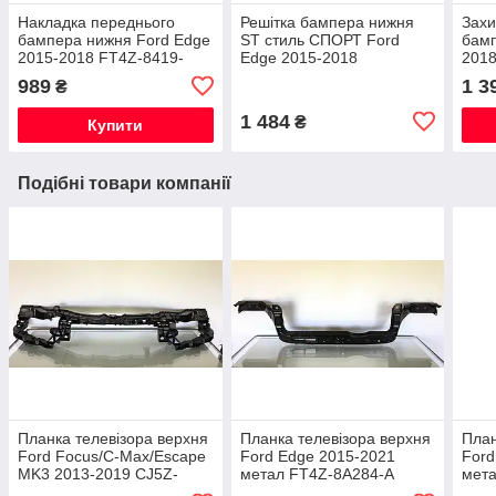
Накладка переднього
Решітка бампера нижня
Захи
бампера нижня Ford Edge
ST стиль СПОРТ Ford
бамп
2015-2018 FT4Z-8419-
Edge 2015-2018
2018
APTM
FT4Z17K945EA
989
1 3
₴
1 484
₴
Купити
Подібні товари компанії
Планка телевізора верхня
Планка телевізора верхня
План
Ford Focus/C-Max/Escape
Ford Edge 2015-2021
Ford
MK3 2013-2019 CJ5Z-
метал FT4Z-8A284-A
мет
8A284-A