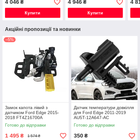
4 046
4 946
4 8
₴
₴
Купити
Купити
Акційні пропозиції та новинки
–5%
Замок капота лівий з
Датчик температури довкілля
датчиком Ford Edge 2015-
для Ford Edge 2011-2019
2018 FT4Z16700A
AU5T-12A647-AC
Готово до відправки
Готово до відправки
1 495
350
₴
₴
1 574 ₴