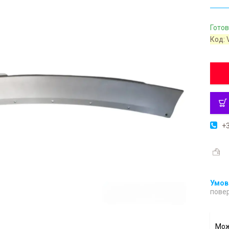
Готов
Код:
+3
повер