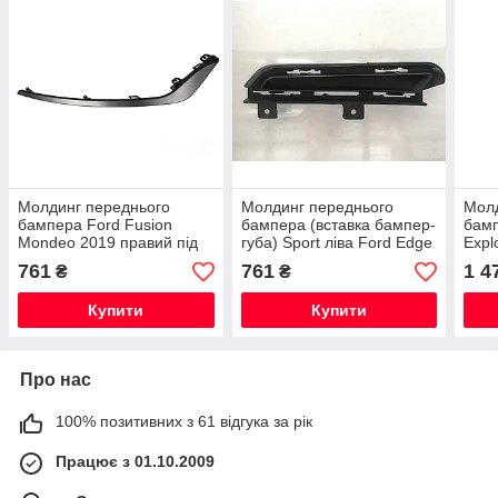
Молдинг переднього
Молдинг переднього
Молд
бампера Ford Fusion
бампера (вставка бампер-
бамп
Mondeo 2019 правий під
губа) Sport ліва Ford Edge
Expl
птф текстура KS7Z15266-
2015-2018 FT4Z17E811CA
JB5
761
761
1 4
₴
₴
AA
Купити
Купити
Про нас
100% позитивних з 61 відгука за рік
Працює з 01.10.2009