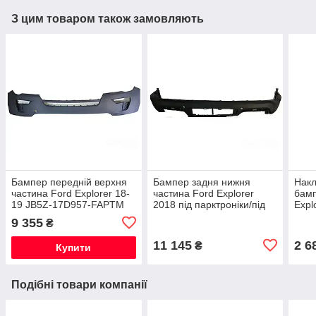
З цим товаром також замовляють
Бампер передній верхня
Бампер задня нижня
Накл
частина Ford Explorer 18-
частина Ford Explorer
бамп
19 JB5Z-17D957-FAPTM
2018 під парктроніки/під
Expl
без парктроніка
фаркоп — JB5Z-17K835-
ADP
9 355
₴
EA
11 145
2 6
₴
Купити
Подібні товари компанії