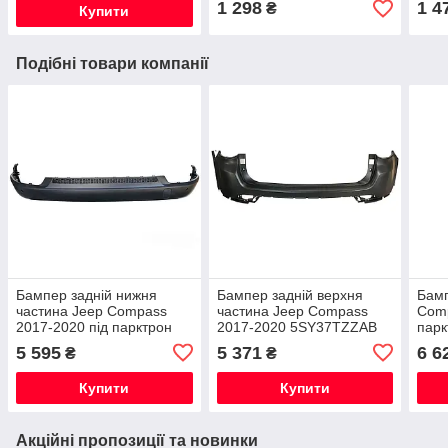
1 298
1 4
₴
Купити
Подібні товари компанії
Бампер задній нижня
Бампер задній верхня
Бамп
частина Jeep Compass
частина Jeep Compass
Comp
2017-2020 під парктрон
2017-2020 5SY37TZZAB
парк
68352670AB
без парктроніків і сліпих
685
5 595
5 371
6 6
₴
₴
зон
Купити
Купити
Акційні пропозиції та новинки