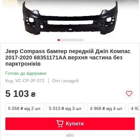
Jeep Compass бампер передній Джіп Компас
2017-2020 68351171AA верхня частина без
парктроніків
Готово до відправки
Код: VC-CP-JP-372
Опт і роздріб
5 103
₴
5 058 ₴
від 2 шт.
5 013 ₴
від 3 шт.
4 968 ₴
від 4 шт.
4 92
Купити
або