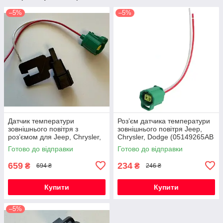
–5%
–5%
Датчик температури
Роз’єм датчика температури
зовнішнього повітря з
зовнішнього повітря Jeep,
роз’ємом для Jeep, Chrysler,
Chrysler, Dodge (05149265AB
Dodge (05149265AB /
/ 5149025AA / 56042395)
Готово до відправки
Готово до відправки
5149025AA / 56042395)
659
234
₴
₴
694 ₴
246 ₴
Купити
Купити
–5%