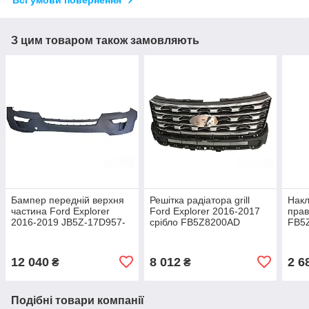
Всі умови повернення
З цим товаром також замовляють
Бампер передній верхня
Решітка радіатора grill
Накл
частина Ford Explorer
Ford Explorer 2016-2017
прав
2016-2019 JB5Z-17D957-
срібло FB5Z8200AD
FB5
GAPTM під 6 парк
12 040
8 012
2 6
₴
₴
Подібні товари компанії