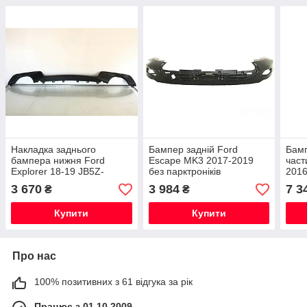
Накладка заднього
Бампер задній Ford
Бамп
бампера нижня Ford
Escape MK3 2017-2019
част
Explorer 18-19 JB5Z-
без парктроніків
201
17K835-APTM чорна
GJ5Z17K835 AC
3 670
3 984
7 3
₴
₴
Купити
Купити
Про нас
100% позитивних з 61 відгука за рік
Працює з 01.10.2009