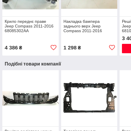
Крило переднє праве
Накладка бампера
Реші
Jeep Compass 2011-2016
заднього верх Jeep
Jeep
68085302AA
Compass 2011-2016
681
68091514A
3 4
4 386
1 298
₴
₴
Подібні товари компанії