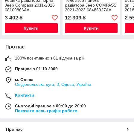
Решітка радіатора чорна
Телевізор панель
Вста
Jeep Compass 2011-2016
радіатора Jeep COMPASS
gril
68109866AA
2021-2023 68486927AA
2018
5XB
3 402
12 309
2 5
₴
₴
6RZ
Купити
Купити
Про нас
100% позитивних з 61 відгука за рік
Працює з 01.10.2009
м. Одеса
Овідіопольська дуга, 3, Одеса, Україна
Контакти
Сьогодні працює з 09:00 до 20:00
Показати весь графік роботи
Про нас