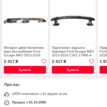
Молдинг двері багажника
Підсилювач заднього
Підк
верх без емблеми Ford
бампера Ford Escape MK3
Ford
Escape MK3 2013-2016
2013-2016 CJ5Z-17906-A
2016
CJ5Z-13508-FPTM
2 417
2 417
1 8
₴
₴
Купити
Купити
Про нас
100% позитивних з 61 відгука за рік
Працює з 01.10.2009