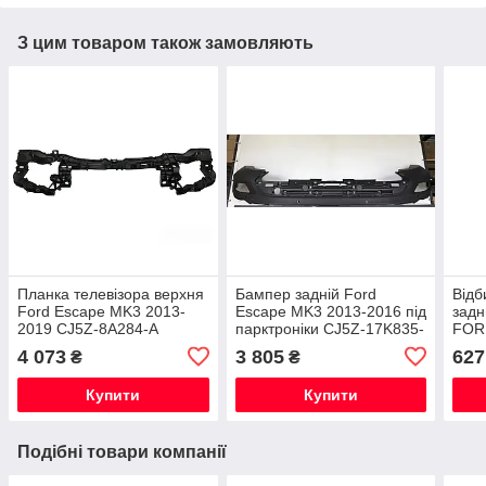
З цим товаром також замовляють
Планка телевізора верхня
Бампер задній Ford
Відб
Ford Escape MK3 2013-
Escape MK3 2013-2016 під
задн
2019 CJ5Z-8A284-A
парктроніки CJ5Z-17K835-
FOR
CA
2013
4 073
3 805
627
₴
₴
Купити
Купити
Подібні товари компанії