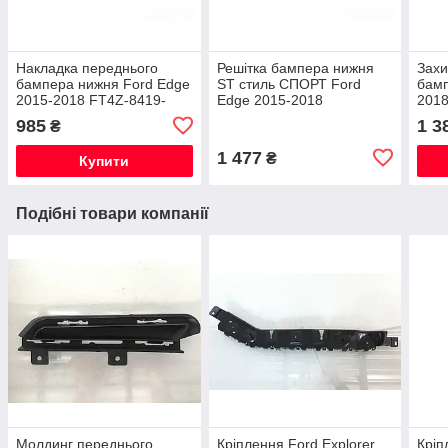
Накладка переднього
Решітка бампера нижня
Захи
бампера нижня Ford Edge
ST стиль СПОРТ Ford
бамп
2015-2018 FT4Z-8419-
Edge 2015-2018
2018
APTM
FT4Z17K945EA
985
1 3
₴
1 477
₴
Купити
Подібні товари компанії
Молдинг переднього
Кріплення Ford Explorer
Кріп