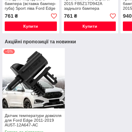
бампера (вставка бампер-
2015 FB5Z17D942A
бамп
губа) Sport ліва Ford Edge
заднього бампера
201
2015-2018 FT4Z17E811CA
зовнішнє праве
внут
761
761
940
₴
₴
Купити
Купити
Акційні пропозиції та новинки
–5%
Датчик температури довкілля
для Ford Edge 2011-2019
AU5T-12A647-AC