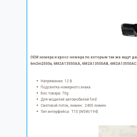
OEM номера и кросс-номера по которым так же ищут д
6m2m2550a, 6M2A13550AA, 6M2A13550AB, 6M2A13550AC, c
Напряжение: 12 В
Подсветка номерного знака
Вес товара: 70g
Для моделей автомобилей ford
Световой поток, люмен: 2400 люмен
Тип интерфейса: T10 (W5W/194)