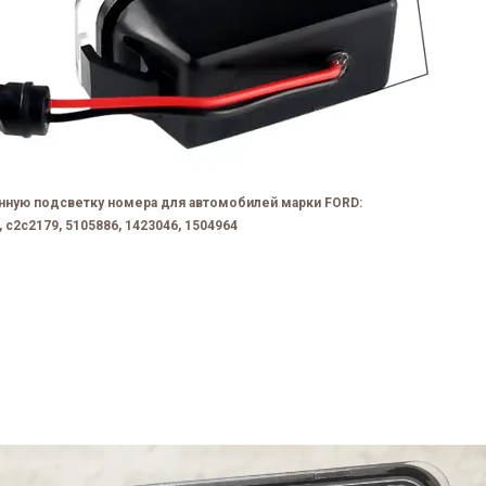
анную подсветку номера для автомобилей марки FORD:
2c2179, 5105886, 1423046, 1504964