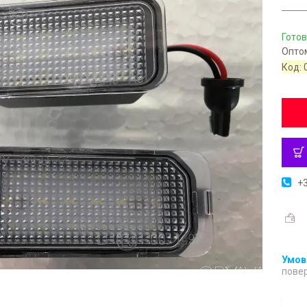
Готов
Оптом
Код:
+3
повер