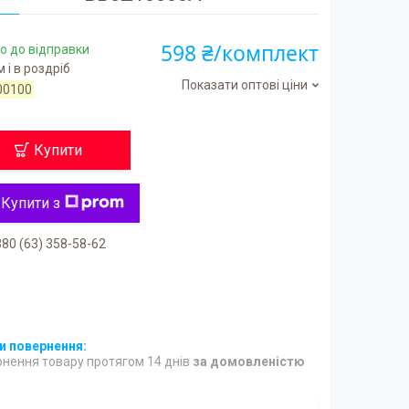
598 ₴/комплект
о до відправки
 і в роздріб
Показати оптові ціни
00100
Купити
Купити з
80 (63) 358-58-62
нення товару протягом 14 днів
за домовленістю