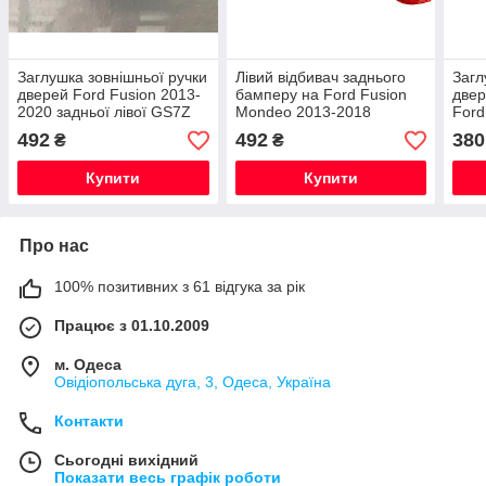
Заглушка зовнішньої ручки
Лівий відбивач заднього
Загл
дверей Ford Fusion 2013-
бамперу на Ford Fusion
двер
2020 задньої лівої GS7Z
Mondeo 2013-2018
Ford
54218A15-AA
Катафот DS7Z13A565B
DS7
492
492
380
₴
₴
Купити
Купити
Про нас
100% позитивних з 61 відгука за рік
Працює з 01.10.2009
м. Одеса
Овідіопольська дуга, 3, Одеса, Україна
Контакти
Сьогодні вихідний
Показати весь графік роботи