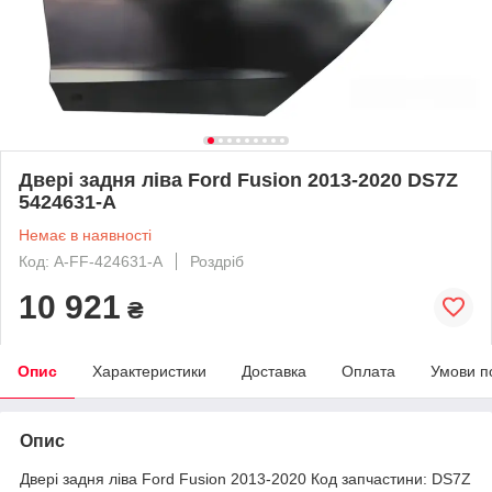
Двері задня ліва Ford Fusion 2013-2020 DS7Z
5424631-A
Немає в наявності
Код: A-FF-424631-A
Роздріб
10 921
₴
Опис
Характеристики
Доставка
Оплата
Умови п
Опис
Двері задня ліва Ford Fusion 2013-2020 Код запчастини: DS7Z