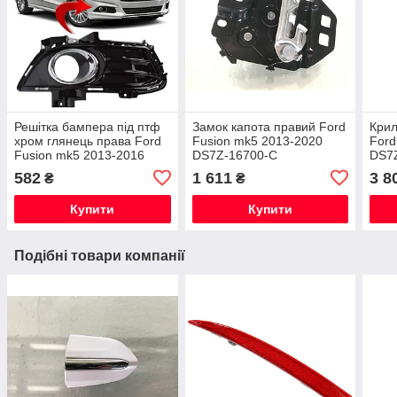
Решітка бампера під птф
Замок капота правий Ford
Крил
хром глянець права Ford
Fusion mk5 2013-2020
Ford
Fusion mk5 2013-2016
DS7Z-16700-C
DS7
DS7Z-17B814-BB
582
1 611
3 8
₴
₴
Купити
Купити
Подібні товари компанії