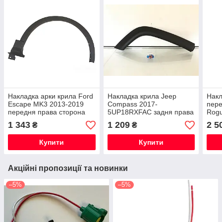
Накладка арки крила Ford
Накладка крила Jeep
Накл
Escape MK3 2013-2019
Compass 2017-
пере
передня права сторона
5UP18RXFAC задня права
Rogu
CJ5Z16268AA
6RR
1 343
1 209
2 5
₴
₴
Купити
Купити
Акційні пропозиції та новинки
–5%
–5%