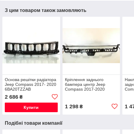
З цим товаром також замовляють
Основа решітки радіатора
Кріплення заднього
Накл
Jeep Compass 2017- 2020
бампера центр Jeep
задн
6BA20TZZAB
Compass 2017-2020
Com
68244459AB
5UP
2 686
₴
1 298
1 4
₴
Купити
Подібні товари компанії