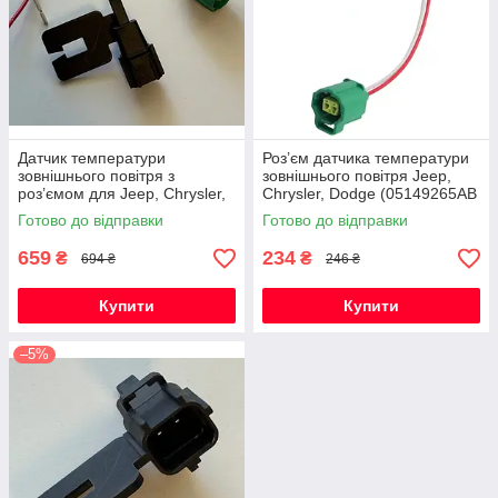
Датчик температури
Роз’єм датчика температури
зовнішнього повітря з
зовнішнього повітря Jeep,
роз’ємом для Jeep, Chrysler,
Chrysler, Dodge (05149265AB
Dodge (05149265AB /
/ 5149025AA / 56042395)
Готово до відправки
Готово до відправки
5149025AA / 56042395)
659
234
₴
₴
694 ₴
246 ₴
Купити
Купити
–5%