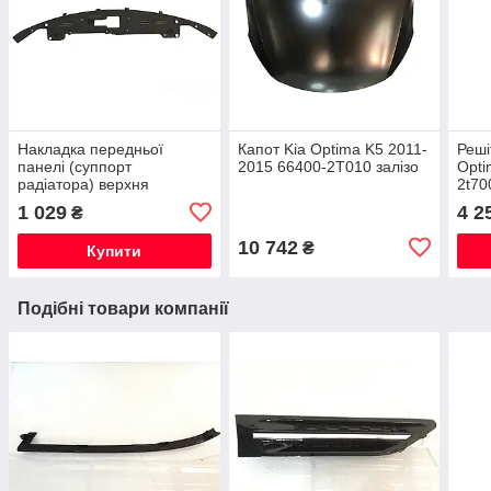
Накладка передньої
Капот Kia Optima K5 2011-
Реші
панелі (суппорт
2015 66400-2T010 залізо
Opti
радіатора) верхня
2t70
863562T000 Kia Optima K5
1 029
4 2
₴
2015
10 742
₴
Купити
Подібні товари компанії