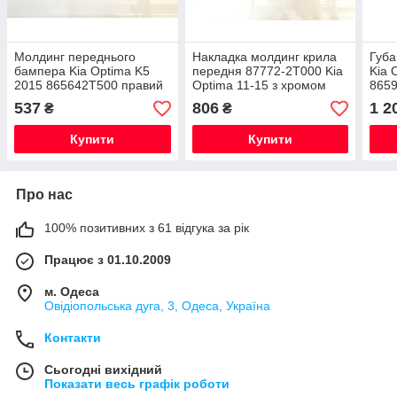
Молдинг переднього
Накладка молдинг крила
Губа
бампера Kia Optima K5
передня 87772-2T000 Kia
Kia 
2015 865642T500 правий
Optima 11-15 з хромом
865
права
537
806
1 2
₴
₴
Купити
Купити
Про нас
100% позитивних з 61 відгука за рік
Працює з 01.10.2009
м. Одеса
Овідіопольська дуга, 3, Одеса, Україна
Контакти
Сьогодні вихідний
Показати весь графік роботи