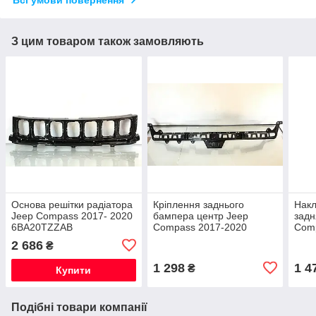
Всі умови повернення
З цим товаром також замовляють
Основа решітки радіатора
Кріплення заднього
Накл
Jeep Compass 2017- 2020
бампера центр Jeep
задн
6BA20TZZAB
Compass 2017-2020
Com
68244459AB
5UP
2 686
₴
1 298
1 4
₴
Купити
Подібні товари компанії