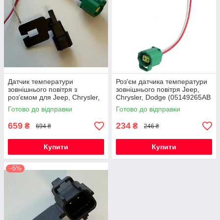
Датчик температури
Роз’єм датчика температури
зовнішнього повітря з
зовнішнього повітря Jeep,
роз’ємом для Jeep, Chrysler,
Chrysler, Dodge (05149265AB
Dodge (05149265AB /
/ 5149025AA / 56042395)
Готово до відправки
Готово до відправки
5149025AA / 56042395)
659
234
₴
₴
694 ₴
246 ₴
Купити
Купити
–5%