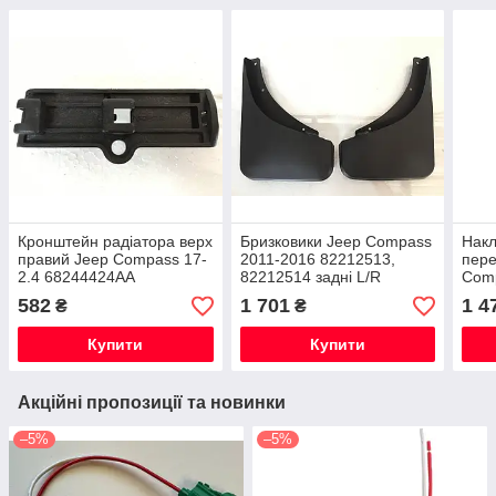
Кронштейн радіатора верх
Бризковики Jeep Compass
Накл
правий Jeep Compass 17-
2011-2016 82212513,
пере
2.4 68244424AA
82212514 задні L/R
Comp
5UP
582
1 701
1 4
₴
₴
Купити
Купити
Акційні пропозиції та новинки
–5%
–5%