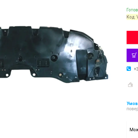
Готов
Код:
+3
повер