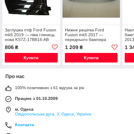
Заглушка птф Ford Fusion
Нижня решітка Ford
Накл
mk5 2019 — ліва глянець
Fusion mk5 2017 —
бамп
нова KS7Z-17B814-AB
переднього бампера
2013
глянець HS7Z-17B968-BA
гля
806
1 209
1 3
₴
₴
Купити
Купити
Про нас
100% позитивних з 61 відгука за рік
Працює з 01.10.2009
м. Одеса
Овідіопольська дуга, 3, Одеса, Україна
Контакти