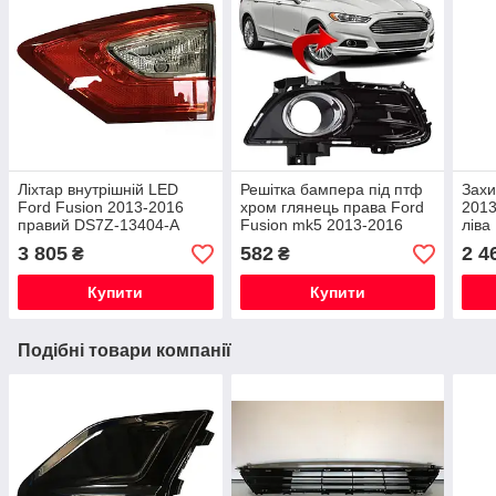
Ліхтар внутрішній LED
Решітка бампера під птф
Захи
Ford Fusion 2013-2016
хром глянець права Ford
2013
правий DS7Z-13404-A
Fusion mk5 2013-2016
ліва
DS7Z-17B814-BB
3 805
582
2 4
₴
₴
Купити
Купити
Подібні товари компанії