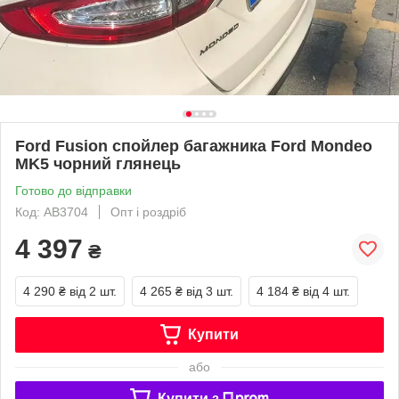
Ford Fusion спойлер багажника Ford Mondeo
MK5 чорний глянець
Готово до відправки
Код: AB3704
Опт і роздріб
4 397
₴
4 290 ₴
від 2 шт.
4 265 ₴
від 3 шт.
4 184 ₴
від 4 шт.
Купити
або
Купити з