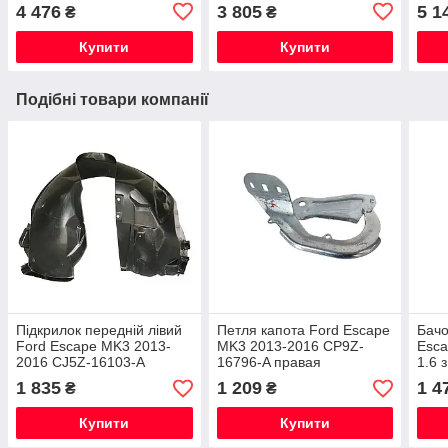
17K835-CA
4 476
3 805
5 1
₴
₴
Купити
Купити
Подібні товари компанії
Підкрилок передній лівий
Петля капота Ford Escape
Бачо
Ford Escape MK3 2013-
MK3 2013-2016 CP9Z-
Esca
2016 CJ5Z-16103-A
16796-A правая
1.6 
176
1 835
1 209
1 4
₴
₴
Купити
Купити