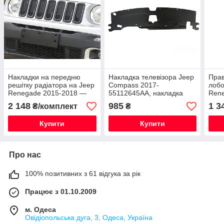
Накладки на передню
Накладка телевізора Jeep
Прав
решітку радіатора на Jeep
Compass 2017-
лобо
Renegade 2015-2018 —
55112645AA, накладка
Ren
матові чорні кільця 7шт
передньої панелі (суппорт
кри
2 148
985
1 3
₴/комплект
₴
6RZ87SZ0AA
радіатора) верх
дві
Купити
Купити
Про нас
100% позитивних з 61 відгука за рік
Працює з 01.10.2009
м. Одеса
Овідіопольська дуга, 3, Одеса, Україна