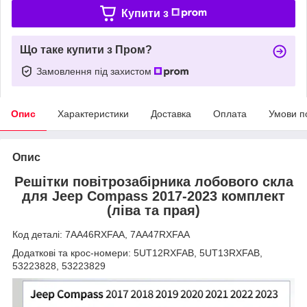
Купити з
Що таке купити з Пром?
Замовлення під захистом
Опис
Характеристики
Доставка
Оплата
Умови п
Опис
Решітки повітрозабірника лобового скла
для Jeep Compass 2017-2023 комплект
(ліва та прая)
Код деталі: 7AA46RXFAA, 7AA47RXFAA
Додаткові та крос-номери: 5UT12RXFAB, 5UT13RXFAB,
53223828, 53223829