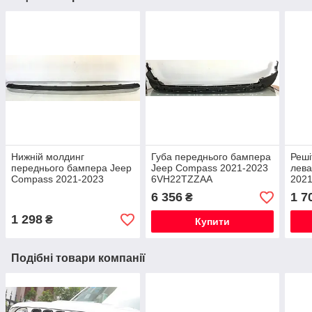
Нижній молдинг
Губа переднього бампера
Реші
переднього бампера Jeep
Jeep Compass 2021-2023
лева
Compass 2021-2023
6VH22TZZAA
202
6VH27XS9AA
6 356
1 7
₴
1 298
₴
Купити
Подібні товари компанії