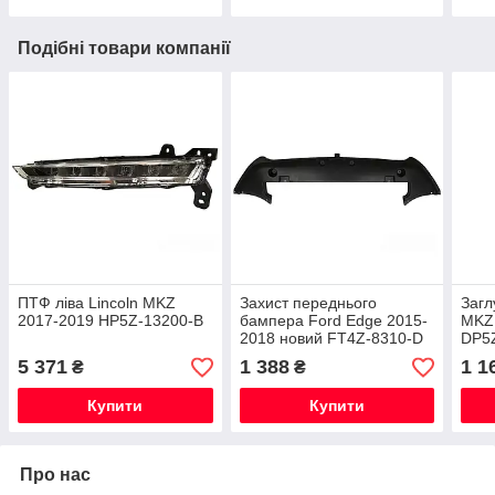
Подібні товари компанії
ПТФ ліва Lincoln MKZ
Захист переднього
Загл
2017-2019 HP5Z-13200-B
бампера Ford Edge 2015-
MKZ 
2018 новий FT4Z-8310-D
DP5
5 371
1 388
1 1
₴
₴
Купити
Купити
Про нас