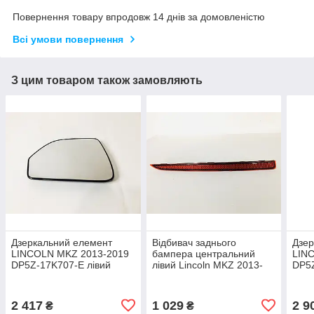
Повернення товару впродовж 14 днів за домовленістю
Всі умови повернення
З цим товаром також замовляють
Дзеркальний елемент
Відбивач заднього
Дзер
LINCOLN MKZ 2013-2019
бампера центральний
LIN
DP5Z-17K707-E лівий
лівий Lincoln MKZ 2013-
DP5Z
2019 DP5Z-15A449-B,
сліп
DP5Z-15A201-A
2 417
1 029
2 9
₴
₴