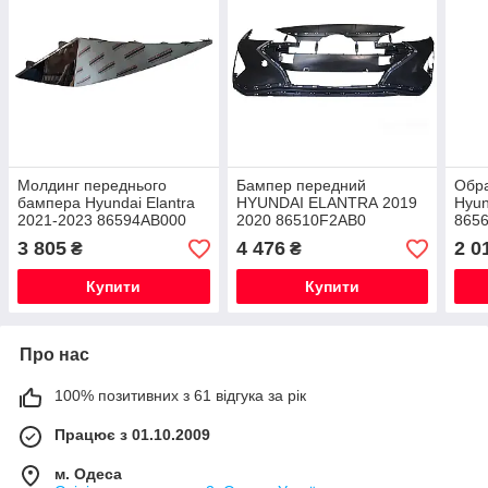
Молдинг переднього
Бампер передний
Обр
бампера Hyundai Elantra
HYUNDAI ELANTRA 2019
Hyun
2021-2023 86594AB000
2020 86510F2AB0
865
правий
3 805
4 476
2 0
₴
₴
Купити
Купити
Про нас
100% позитивних з 61 відгука за рік
Працює з 01.10.2009
м. Одеса