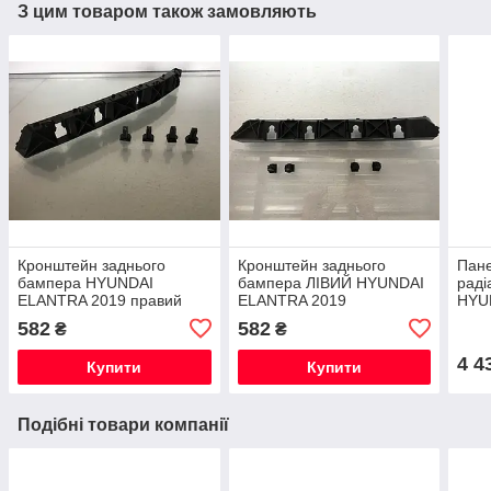
З цим товаром також замовляють
Кронштейн заднього
Кронштейн заднього
Пане
бампера HYUNDAI
бампера ЛІВИЙ HYUNDAI
раді
ELANTRA 2019 правий
ELANTRA 2019
HYU
86614F2AA0
86613F2AA0
641
582
582
₴
₴
4 4
Купити
Купити
Подібні товари компанії