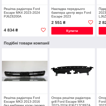
Решітка радіатора Ford
Накладка переднього
Підк
Escape MK4 2023-2024
бампера центр верх Ford
2023
PJ6Z8200A
Escape 2023
LJ6
PJ6Z17D957B
2 551
2 8
₴
4 834
₴
Купити
Подібні товари компанії
Решітка радіатора Ford
Опора решітки радіатора
Опор
Escape MK3 2013-2016
grill Ford Escape MK4
Ford
без емблеми хром смужка
2023-2024 PJ6Z17C897A
202