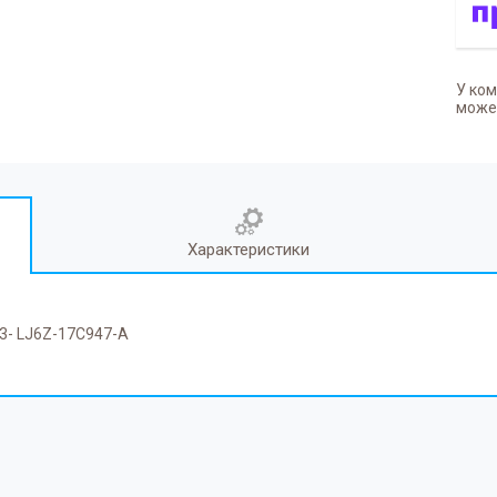
У ком
может
Характеристики
23- LJ6Z-17C947-A