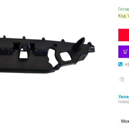
Готов
Код:
+3
повер