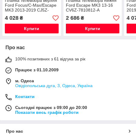
Планка телевізора верхня
Планка телевізора нижня
План
Ford Focus/C-Max/Escape
Ford Escape MK3 13-16
Ford
MK3 2013-2019 CJ5Z-
CV6Z-7810812-A
2019
8A284-A
4 028
2 686
4 0
₴
₴
Купити
Купити
Про нас
100% позитивних з 61 відгука за рік
Працює з 01.10.2009
м. Одеса
Овідіопольська дуга, 3, Одеса, Україна
Контакти
Сьогодні працює з 09:00 до 20:00
Показати весь графік роботи
Про нас