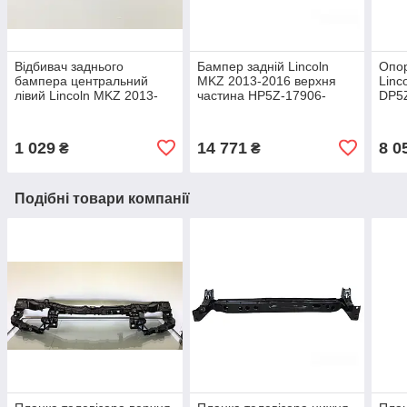
Відбивач заднього
Бампер задній Lincoln
Опор
бампера центральний
MKZ 2013-2016 верхня
Linc
лівий Lincoln MKZ 2013-
частина HP5Z-17906-
DP5
2019 DP5Z-15A201-A
SAPTM
1 029
14 771
8 0
₴
₴
Подібні товари компанії