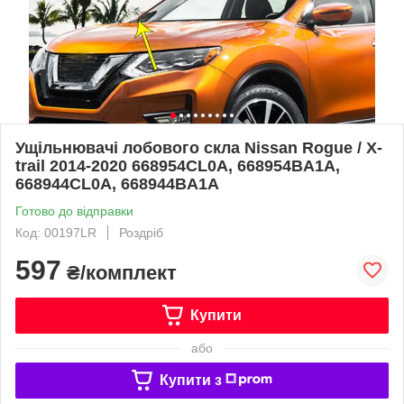
Ущільнювачі лобового скла Nissan Rogue / X-
trail 2014-2020 668954CL0A, 668954BA1A,
668944CL0A, 668944BA1A
Готово до відправки
Код: 00197LR
Роздріб
597
₴/комплект
Купити
або
Купити з