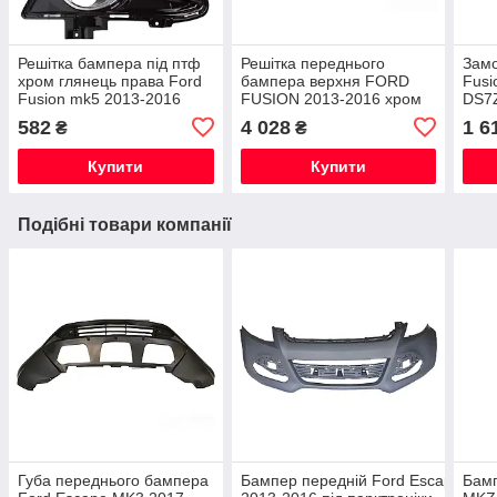
Решітка бампера під птф
Решітка переднього
Замо
хром глянець права Ford
бампера верхня FORD
Fusi
Fusion mk5 2013-2016
FUSION 2013-2016 хром
DS7
DS7Z-17B814-BB
DS7Z-8200-BA
582
4 028
1 6
₴
₴
Купити
Купити
Подібні товари компанії
Губа переднього бампера
Бампер передній Ford Escape MK
Бамп