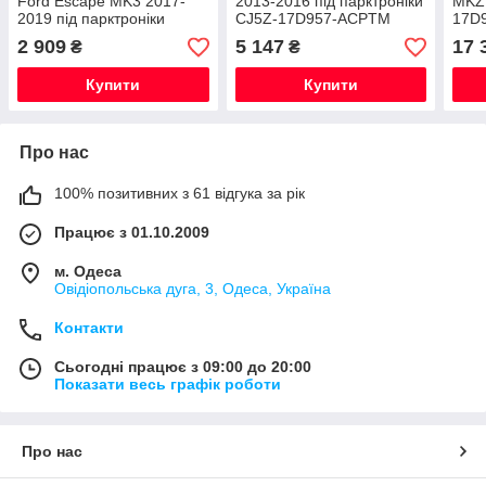
Ford Escape MK3 2017-
2013-2016 під парктроніки
MKZ
2019 під парктроніки
CJ5Z-17D957-ACPTM
17D
GJ5Z-17D957-AC
парк
2 909
5 147
17 
₴
₴
Купити
Купити
Про нас
100% позитивних з 61 відгука за рік
Працює з 01.10.2009
м. Одеса
Овідіопольська дуга, 3, Одеса, Україна
Контакти
Сьогодні працює з 09:00 до 20:00
Показати весь графік роботи
Про нас