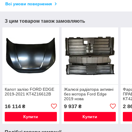
Всі умови повернення
З цим товаром також замовляють
Капот залізо FORD EDGE
Жалюзі радіатора активні
Фар
2019-2021 KT4Z16612B
без мотора Ford Edge
ПРА
2019 нова
KT4
16 114
9 937
2 8
₴
₴
Купити
Купити