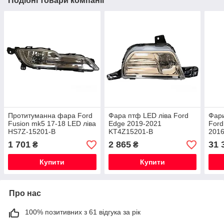
Подібні товари компанії
Протитуманна фара Ford
Фара птф LED ліва Ford
Фари
Fusion mk5 17-18 LED ліва
Edge 2019-2021
Ford
HS7Z-15201-B
KT4Z15201-B
201
1 701
2 865
31 
₴
₴
Купити
Купити
Про нас
100% позитивних з 61 відгука за рік