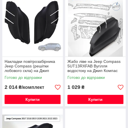
Накладки повітрозабірника
Жабо ліве на Jeep Compass
Jeep Compass (решітки
5UT13RXFAB Вугілля
лобового скла) на Джип
водостоку на Джип Компас
Компас 2017-2023 комплект
2017- 7AA47RXFAA
Готово до відправки
Готово до відправки
2 014
1 029
₴/комплект
₴
Купити
Купити