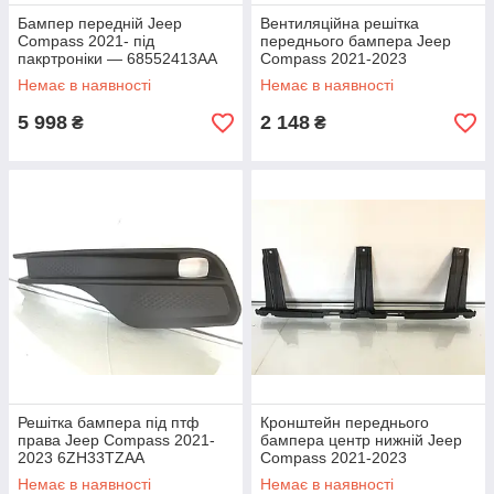
Бампер передній Jeep
Вентиляційна решітка
Compass 2021- під
переднього бампера Jeep
пакртроніки — 68552413AA
Compass 2021-2023
6WR92GXHAA, 6WR92RXFAA
Немає в наявності
Немає в наявності
5 998
2 148
₴
₴
Решітка бампера під птф
Кронштейн переднього
права Jeep Compass 2021-
бампера центр нижній Jeep
2023 6ZH33TZAA
Compass 2021-2023
6WP49RXFAA
Немає в наявності
Немає в наявності