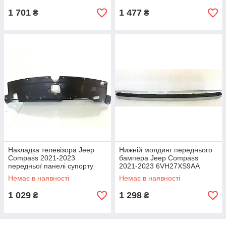
1 701
1 477
₴
₴
Накладка телевізора Jeep
Нижній молдинг переднього
Compass 2021-2023
бампера Jeep Compass
передньої панелі супорту
2021-2023 6VH27XS9AA
радіатора верхня
Немає в наявності
Немає в наявності
55112645AA
1 029
1 298
₴
₴