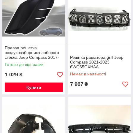
Правая решетка
воздухозаборника лобового
стекла Jeep Compass 2017-
Решітка радіатора grill Jeep
2024 5UT12RXFAB,
Compass 2021-2023
Готово до відправки
7AA46RXFAA
6WQ65GXHAA
1 029
Немає в наявності
₴
7 967
₴
Купити