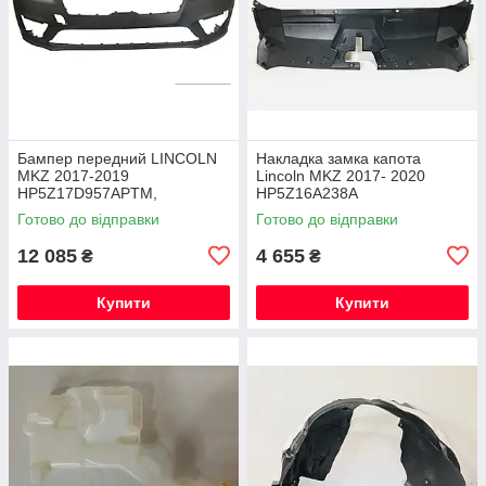
Бампер передний LINCOLN
Накладка замка капота
MKZ 2017-2019
Lincoln MKZ 2017- 2020
HP5Z17D957APTM,
HP5Z16A238A
HP5Z17D957SDPTM без
Готово до відправки
Готово до відправки
парктроников
12 085
4 655
₴
₴
Купити
Купити