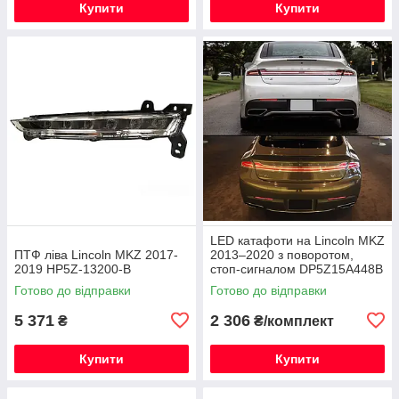
Купити
Купити
LED катафоти на Lincoln MKZ
ПТФ ліва Lincoln MKZ 2017-
2013–2020 з поворотом,
2019 HP5Z-13200-B
стоп-сигналом DP5Z15A448B
/ DP5Z15A449B
Готово до відправки
Готово до відправки
5 371
2 306
₴
₴/комплект
Купити
Купити