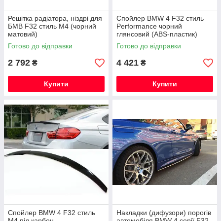
Решітка радіатора, ніздрі для
Спойлер BMW 4 F32 стиль
БМВ F32 стиль М4 (чорний
Performance чорний
матовий)
глянсовий (ABS-пластик)
Готово до відправки
Готово до відправки
2 792
4 421
₴
₴
Купити
Купити
Спойлер BMW 4 F32 стиль
Накладки (дифузори) порогів
M4 під карбон
автомобіля BMW 4 серії F32