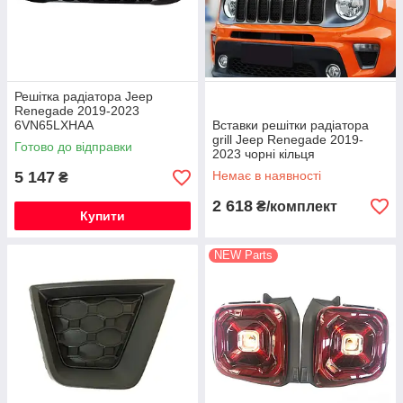
Решітка радіатора Jeep
Renegade 2019-2023
6VN65LXHAA
Вставки решітки радіатора
grill Jeep Renegade 2019-
Готово до відправки
2023 чорні кільця
6VM90SZ0AA
5 147
Немає в наявності
₴
2 618
₴/комплект
Купити
NEW Parts