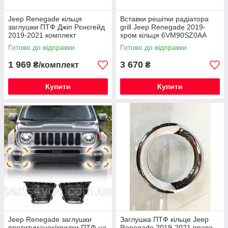
Jeep Renegade кільця
Вставки решітки радіатора
заглушки ПТФ Джіп Рєнєгейд
grill Jeep Renegade 2019-
2019-2021 комплект
хром кільця 6VM90SZ0AA
Готово до відправки
Готово до відправки
1 969
3 670
₴/комплект
₴
Купити
Купити
Jeep Renegade заглушки
Заглушка ПТФ кільце Jeep
протитуманок/крилки ПТФ на
Renegade 2019-2021 права