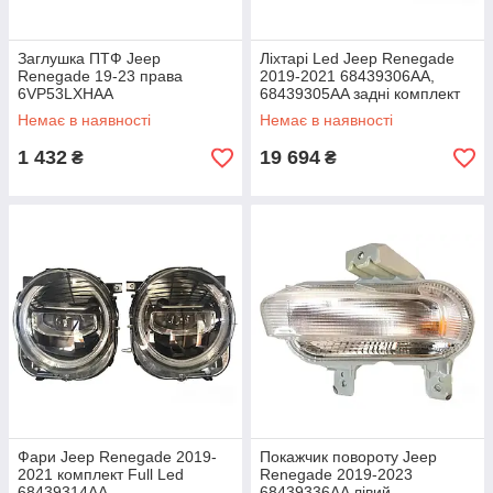
Заглушка ПТФ Jeep
Ліхтарі Led Jeep Renegade
Renegade 19-23 права
2019-2021 68439306AA,
6VP53LXHAA
68439305AA задні комплект
Немає в наявності
Немає в наявності
1 432
19 694
₴
₴
Фари Jeep Renegade 2019-
Покажчик повороту Jeep
2021 комплект Full Led
Renegade 2019-2023
68439314AA
68439336AA лівий