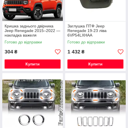
Кришка заднього двірника
Заглушка ПТФ Jeep
Jeep Renegade 2015–2022 —
Renegade 19-23 ліва
накладка важеля
6VP54LXHAA
склоочисника, захист
Готово до відправки
Готово до відправки
22923599
304
1 432
₴
₴
Купити
Купити